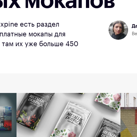
ых мокапов
xpine есть раздел
Да
сплатные мокапы для
Ве
 там их уже больше 450