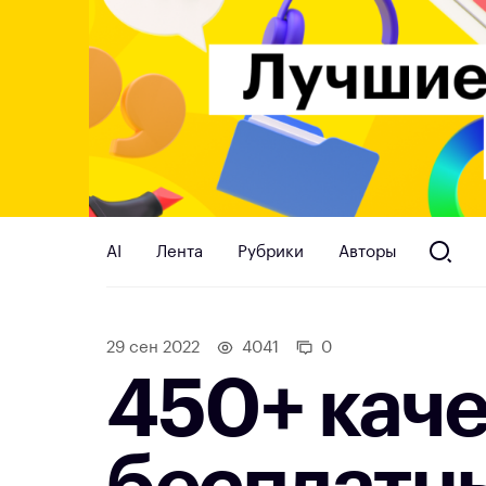
AI
Лента
Рубрики
Авторы
29 сен 2022
4041
0
450+ кач