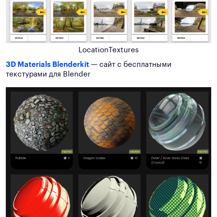
LocationTextures
3D Materials Blenderkit
— сайт с бесплатными
текстурами для Blender