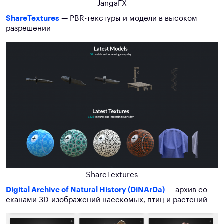
JangaFX
ShareTextures
— PBR-текстуры и модели в высоком
разрешении
ShareTextures
Digital Archive of Natural History (DiNArDa)
— архив со
сканами 3D-изображений насекомых, птиц и растений