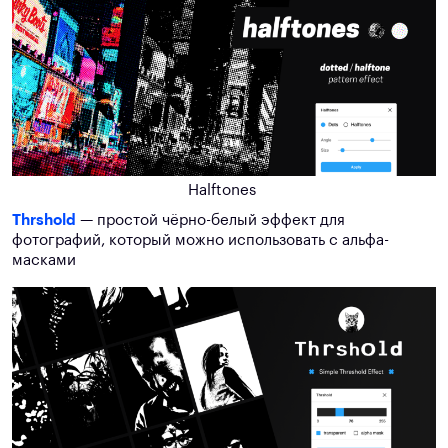
Halftones
Thrshold
— простой чёрно-белый эффект для
фотографий, который можно использовать с альфа-
масками