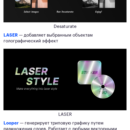
Desaturate
LASER
— добавляет выбранным объектам
голографический эффект
LASER
Looper
— генерирует триповую графику путем
размножения слоев. Работает с любыми векторными