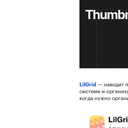
LilGrid
— наводит п
системе и организу
когда нужно орган