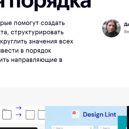
я порядка
орые помогут создать
Да
та, структурировать
Ве
круглить значения всех
ивести в порядок
ить направляющие в