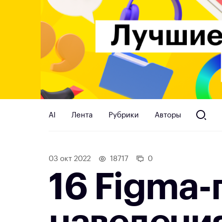
AI
Лента
Рубрики
Авторы
03 окт 2022
18717
0
16 Figma-