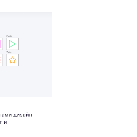
тами дизайн-
т и