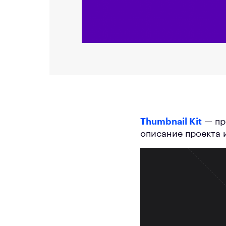
Thumbnail Kit
— про
описание проекта 