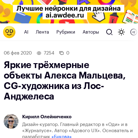
AI
Лента
Рубрики
Авторы
06 фев 2020
7254
0
Яркие трёхмерные
объекты Алекса Мальцева,
CG-художника из Лос-
Анджелеса
Кирилл Олейниченко
Дизайн-куратор. Главный редактор в «Оди» и в
«Журналусе». Автор «Адового UX». Основатель и
разработчик
«Букова»