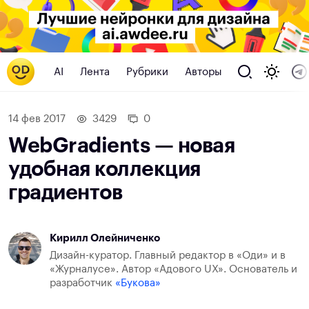
AI
Лента
Рубрики
Авторы
14 фев 2017
3429
0
WebGradients — новая
удобная коллекция
градиентов
Кирилл Олейниченко
Дизайн-куратор. Главный редактор в «Оди» и в
«Журналусе». Автор «Адового UX». Основатель и
разработчик
«Букова»