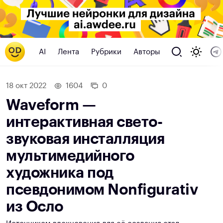
AI
Лента
Рубрики
Авторы
18 окт 2022
1604
0
Waveform —
интерактивная свето-
звуковая инсталляция
мультимедийного
художника под
псевдонимом Nonfigurativ
из Осло