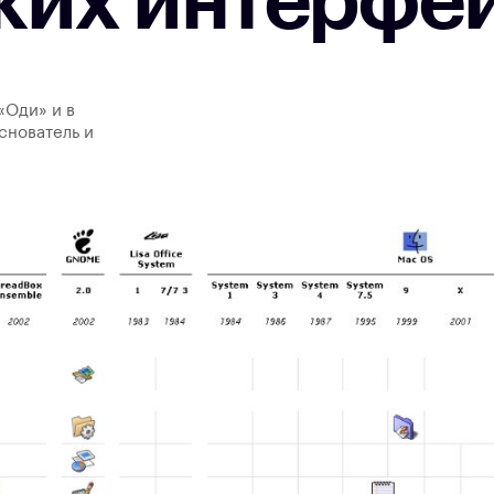
ких интерфе
«Оди» и в
снователь и