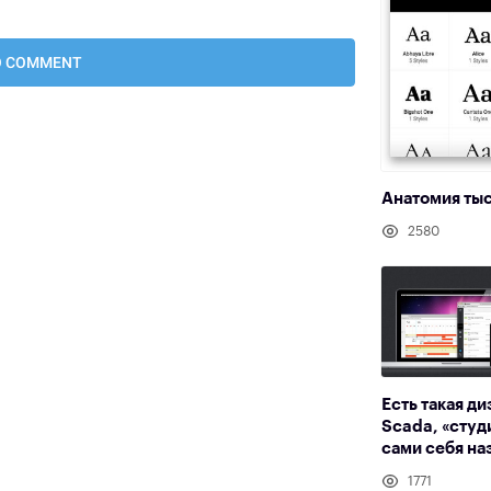
Анатомия ты
2580
Есть такая д
Scada, «студ
сами себя на
1771