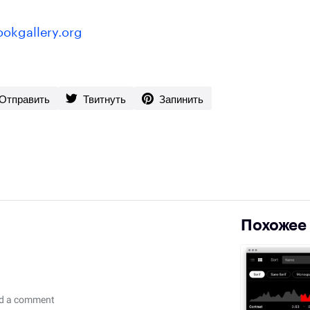
okgallery.org
Отправить
Твитнуть
Запинить
Похожее