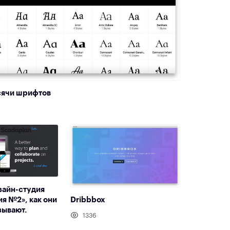
сячи шрифтов
изайн-студия
ия №2», как они
Dribbbox
зывают.
1336