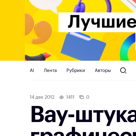
AI
Лента
Рубрики
Авторы
14 дек 2012
1411
0
Вау-штук