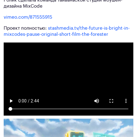
Ролик сделала команда тайваньской студии моушен-
дизайна MixCode
vimeo.com/871555915
Проект полностью:
stashmedia.tv/the-future-is-bright-in-
mixcodes-pause-original-short-film-the-forester