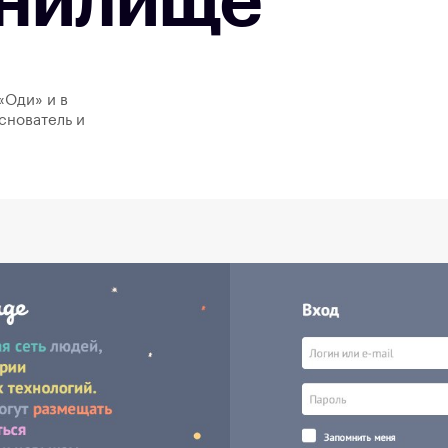
нилище
«Оди» и в
снователь и