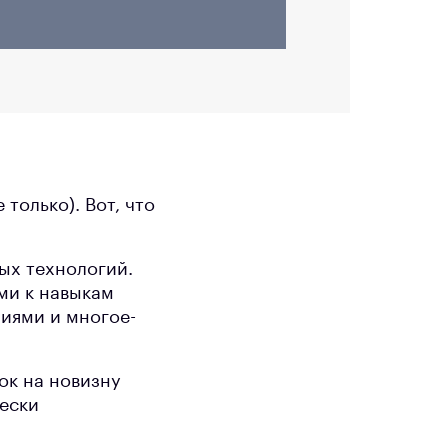
только). Вот, что
ых технологий.
ми к навыкам
ниями и многое-
ок на новизну
чески