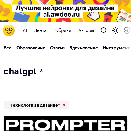
AI
Лента
Рубрики
Авторы
Всё
Образование
Статьи
Вдохновение
Инструмент
c
h
a
t
g
p
t
3
x
"Технологии в дизайне"