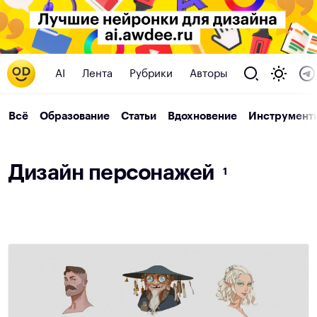
AI
Лента
Рубрики
Авторы
Всё
Образование
Статьи
Вдохновение
Инструмент
Д
и
з
а
й
н
п
е
р
с
о
н
а
ж
е
й
1