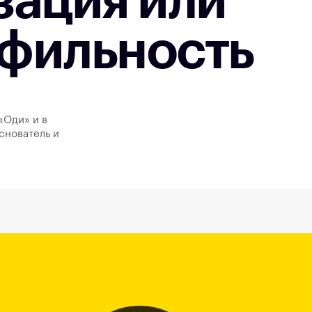
зация или
фильность
«Оди» и в
снователь и