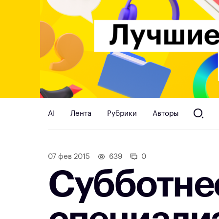
AI
Лента
Рубрики
Авторы
07 фев 2015
639
0
Субботне