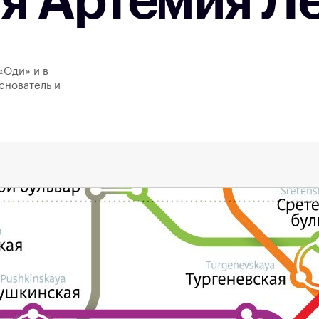
ия Артемия Л
«Оди» и в
снователь и