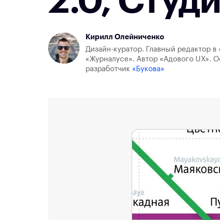
2.0, Студ
Кирилл Олейниченко
Дизайн-куратор. Главный редактор в 
«Журналусе». Автор «Адового UX». О
разработчик
«Букова»