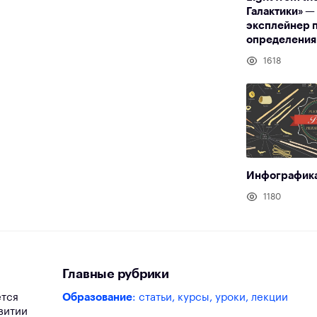
Галактики» —
эксплейнер п
определения 
1618
Инфографика
1180
Главные рубрики
ется
Образование
: статьи, курсы, уроки, лекции
витии