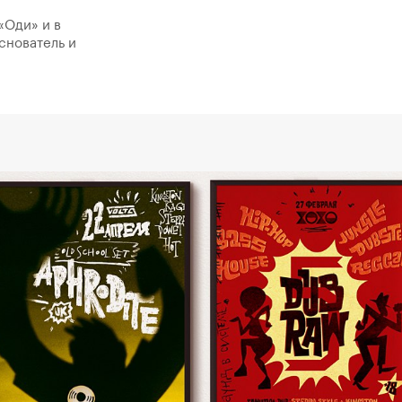
«Оди» и в
снователь и