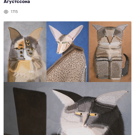
Агустссона
1715