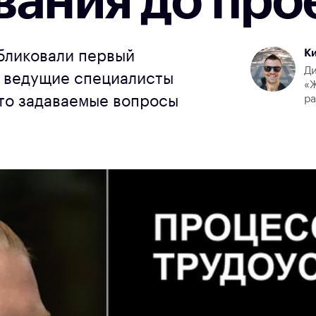
ания до про
К
убликовали первый
Ди
ом ведущие специалисты
«Ж
то задаваемые вопросы
р