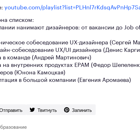
е:
youtube.com/playlist?list=PLHnl7rKdsqAvPnHp7
она списком:
ании нанимают дизайнеров: от вакансии до Job of
хническое собеседование UX-дизайнера (Сергей М
лайн-собеседование UX/UI дизайнера (Денис Карги
а в команде (Андрей Мартинович)
а на внутренних продуктах EPAM (Федор Шепеленк
еров (Юнона Камоцкая)
птация в большой компании (Евгения Аромаева)
Отправить
Твитнуть
Запинить
бразование