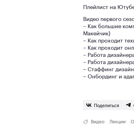
Плейлист на Ютуб
Видео первого сез
– Как большие комп
Макейчик)
– Как проходит те
– Как проходит он
– Работа дизайнер
– Работа дизайнер
– Стаффинг дизайн
– Онбординг и ада
Поделиться
Видео
Лекции
О