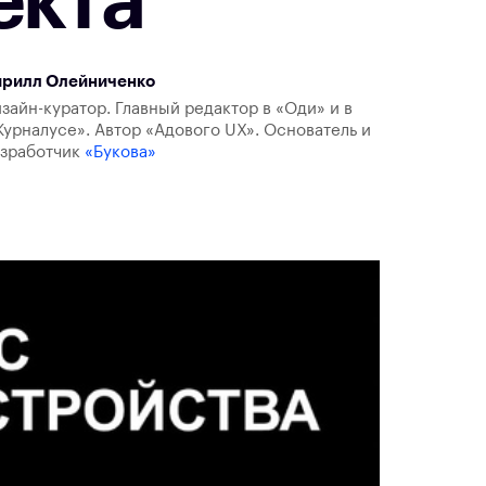
екта
ирилл Олейниченко
зайн-куратор. Главный редактор в «Оди» и в
урналусе». Автор «Адового UX». Основатель и
азработчик
«Букова»