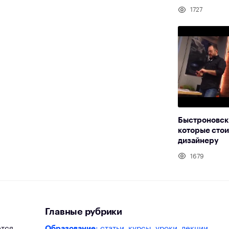
1727
Быстроновски
которые стои
дизайнеру
1679
Главные рубрики
ется
Образование
: статьи, курсы, уроки, лекции