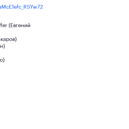
SaMcE1efc_RSYw72
fer (Евгений
акаров)
н)
о)