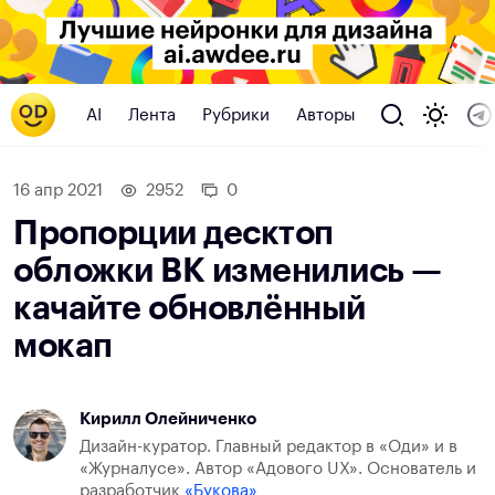
AI
Лента
Рубрики
Авторы
16 апр 2021
2952
0
Пропорции десктоп
обложки ВК изменились —
качайте обновлённый
мокап
Кирилл Олейниченко
Дизайн-куратор. Главный редактор в «Оди» и в
«Журналусе». Автор «Адового UX». Основатель и
разработчик
«Букова»