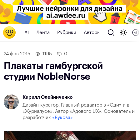
AI
Лента
Рубрики
Авторы
24 фев 2015
1195
0
Плакаты гамбургской
студии NobleNorse
Кирилл Олейниченко
Дизайн-куратор. Главный редактор в «Оди» и в
«Журналусе». Автор «Адового UX». Основатель и
разработчик
«Букова»