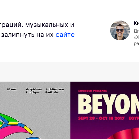
К
траций, музыкальных и
Ди
залипнуть на их
сайте
«Ж
р