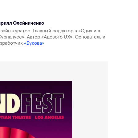
ирилл Олейниченко
зайн-куратор. Главный редактор в «Оди» и в
урналусе». Автор «Адового UX». Основатель и
азработчик
«Букова»