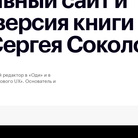
вный сайт и
версия книги
Сергея Сокол
й редактор в «Оди» и в
ового UX». Основатель и