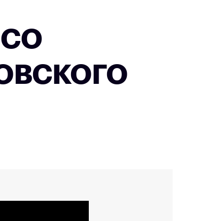
 со
овского