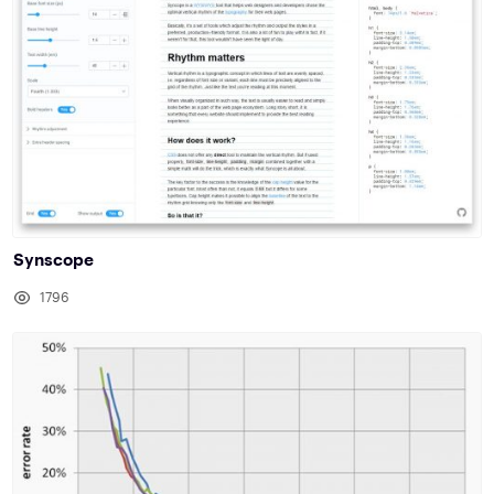
Synscope
1796