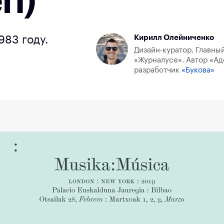
én)
Кирилл Олейниченко
983 году.
Дизайн-куратор. Главный
«Журналусе». Автор «Ад
разработчик
«Букова»