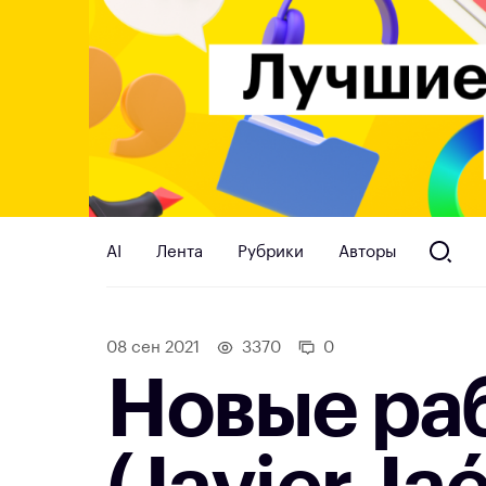
AI
Лента
Рубрики
Авторы
08 сен 2021
3370
0
Новые ра