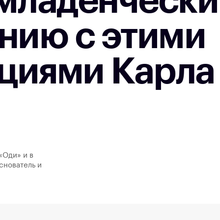
младенчески
нию с этими
циями Карла
«Оди» и в
снователь и