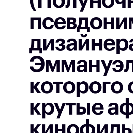
(Полуноч
псевдони
дизайнера
Эммануэл
которого 
крутые аф
кинофил