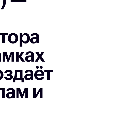
) —
ктора
амках
оздаёт
лам и