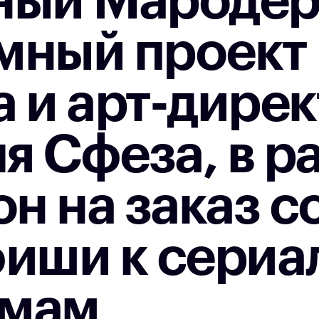
ный Мародёр
мный проект
 и арт-дире
я Сфеза, в р
он на заказ с
иши к сериа
ьмам