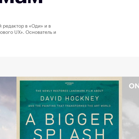
й редактор в «Оди» и в
ового UX». Основатель и