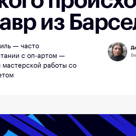
кого происх
авр из Барс
иль — часто
Да
етании с оп-артом —
Ве
 мастерской работы со
етом