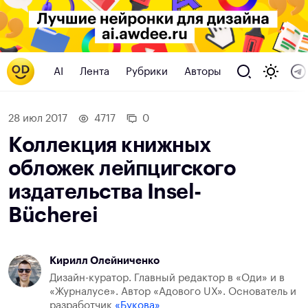
AI
Лента
Рубрики
Авторы
28 июл 2017
4717
0
Коллекция книжных
обложек лейпцигского
издательства Insel-
Bücherei
Кирилл Олейниченко
Дизайн-куратор. Главный редактор в «Оди» и в
«Журналусе». Автор «Адового UX». Основатель и
разработчик
«Букова»