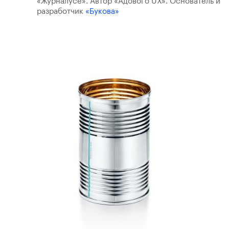
«Журналусе». Автор «Адового UX». Основатель и
разработчик
«Букова»