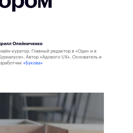
тором
ирилл Олейниченко
зайн-куратор. Главный редактор в «Оди» и в
урналусе». Автор «Адового UX». Основатель и
азработчик
«Букова»