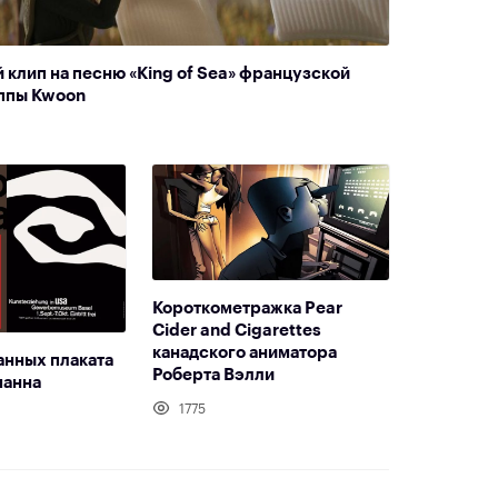
 клип на песню «King of Sea» французской
уппы Kwoon
Короткометражка Pear
Cider and Cigarettes
канадского аниматора
анных плаката
Роберта Вэлли
манна
1775