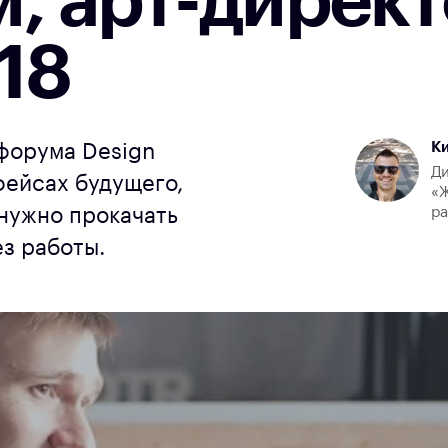
м, арт-дирек
18
К
форума Design
Ди
фейсах будущего,
«Ж
 нужно прокачать
р
ез работы.