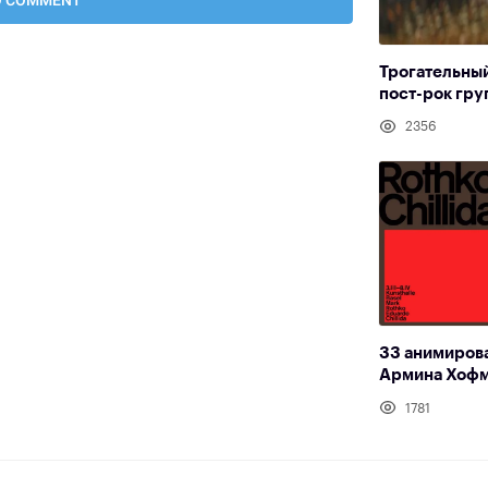
Трогательный
пост-рок гр
2356
33 анимиров
Армина Хоф
1781