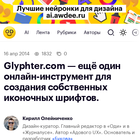
AI
Лента
Рубрики
Авторы
16 апр 2014
1832
0
Glyphter.com — ещё один
онлайн-инструмент для
создания собственных
иконочных шрифтов.
Кирилл Олейниченко
Дизайн-куратор. Главный редактор в «Оди» и в
«Журналусе». Автор «Адового UX». Основатель и
разработчик
«Букова»