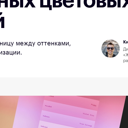
ных цветовы
й
К
зницу между оттенками,
Ди
изации.
«Ж
р