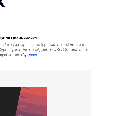
х
ирилл Олейниченко
зайн-куратор. Главный редактор в «Оди» и в
урналусе». Автор «Адового UX». Основатель и
азработчик
«Букова»