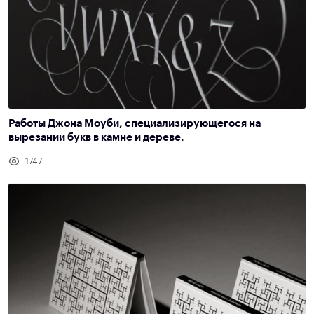
Работы Джона Моуби, специализирующегося на
вырезании букв в камне и дереве.
1747