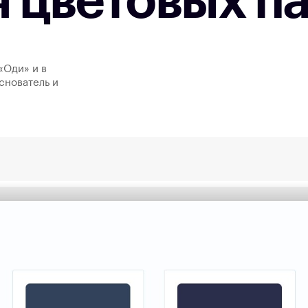
 цветовых п
«Оди» и в
снователь и