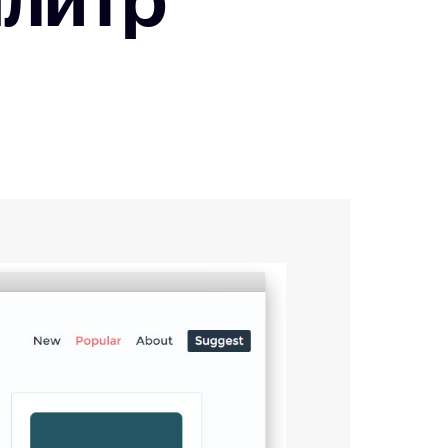
алитр