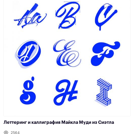
Леттеринг и каллиграфия Майкла Муди из Сиэтла
2564