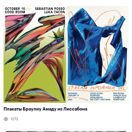
Плакаты Браулиу Амаду из Лиссабона
1273