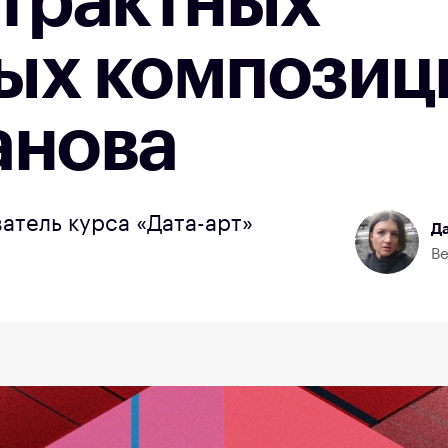
страктных
ых композиц
анова
атель курса «Дата-арт»
Да
Ве