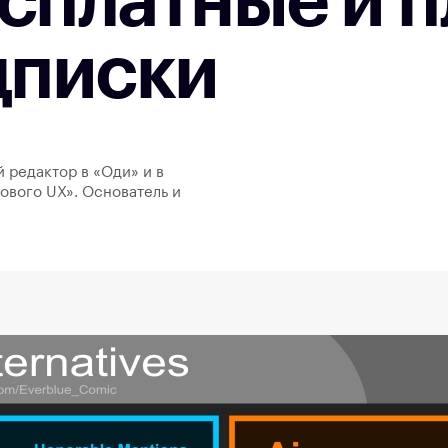
сплатные и п
дписки
й редактор в «Оди» и в
ового UX». Основатель и