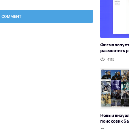
Фигма запус
разместить р
4115
Новый визуа
поисковик S