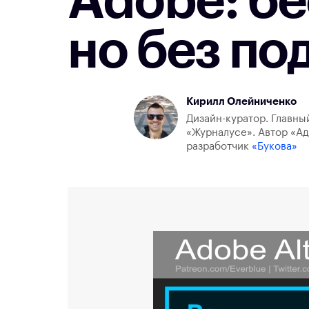
Adobe: бе
но без по
Кирилл Олейниченко
Дизайн-куратор. Главны
«Журналусе». Автор «Ад
разработчик
«Букова»