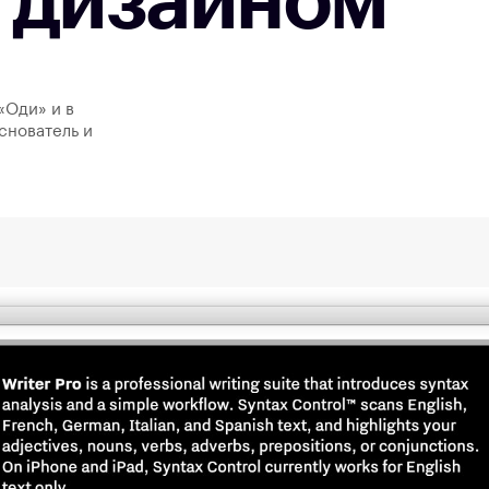
 дизайном
«Оди» и в
снователь и