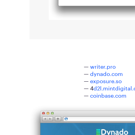
—
writer.pro
—
dynado.com
—
exposure.so
— 4
d2l.mintdigital
—
coinbase.com