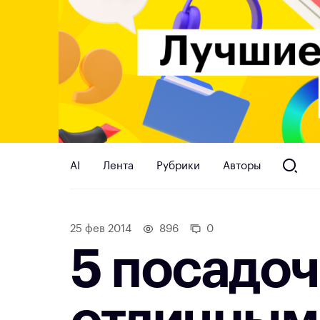
AI
Лента
Рубрики
Авторы
25 фев 2014
896
0
5 посадоч