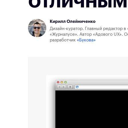
отличным
Кирилл Олейниченко
Дизайн-куратор. Главный редактор в 
«Журналусе». Автор «Адового UX». О
разработчик
«Букова»