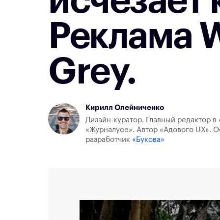
исчезает 
Реклама W
Grey.
Кирилл Олейниченко
Дизайн-куратор. Главный редактор в 
«Журналусе». Автор «Адового UX». О
разработчик
«Букова»