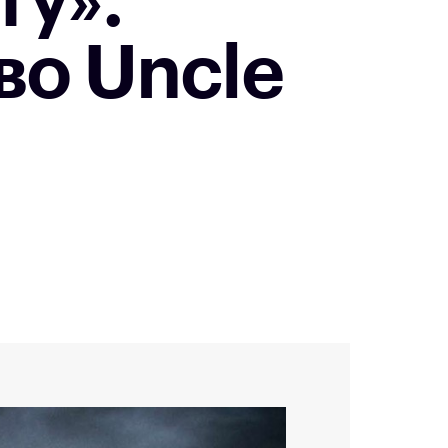
ту».
во Uncle