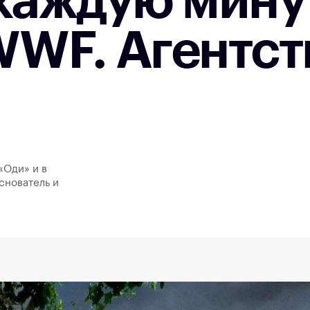
каждую мину
WF. Агентст
«Оди» и в
снователь и