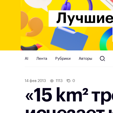
AI
Лента
Рубрики
Авторы
14 фев 2013
1113
0
«15 km² т