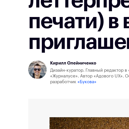
леттерпре
печати) в 
приглаше
Кирилл Олейниченко
Дизайн-куратор. Главный редактор в 
«Журналусе». Автор «Адового UX». О
разработчик
«Букова»