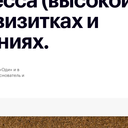
сса (высоко
визитках и
ниях.
«Оди» и в
снователь и