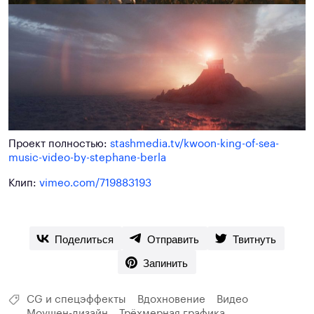
Проект полностью:
stashmedia.tv/kwoon-king-of-sea-
music-video-by-stephane-berla
Клип:
vimeo.com/719883193
Поделиться
Отправить
Твитнуть
Запинить
CG и спецэффекты
Вдохновение
Видео
Моушен-дизайн
Трёхмерная графика