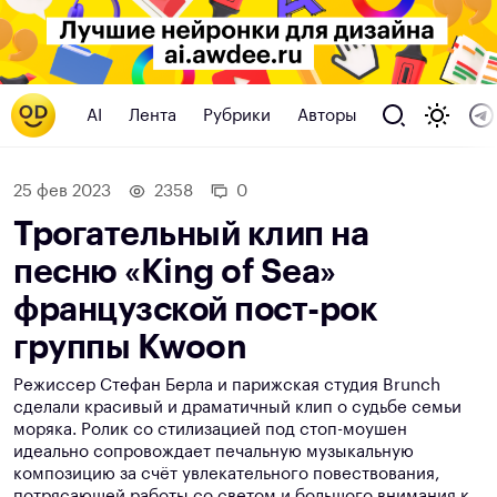
AI
Лента
Рубрики
Авторы
25 фев 2023
2358
0
Трогательный клип на
песню «King of Sea»
французской пост-рок
группы Kwoon
Режиссер Стефан Берла и парижская студия Brunch
сделали красивый и драматичный клип о судьбе семьи
моряка. Ролик со стилизацией под стоп-моушен
идеально сопровождает печальную музыкальную
композицию за счёт увлекательного повествования,
потрясающей работы со светом и большого внимания к