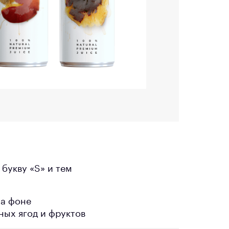
букву «S» и тем
на фоне
ых ягод и фруктов