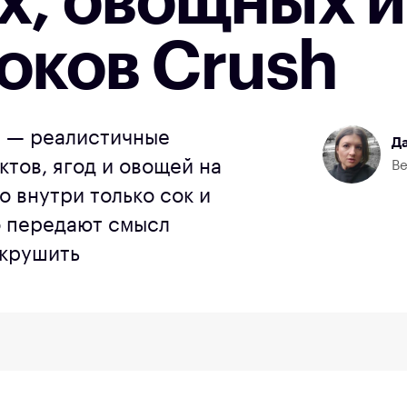
х, овощных и
оков Crush
е — реалистичные
Да
тов, ягод и овощей на
Ве
о внутри только сок и
о передают смысл
окрушить