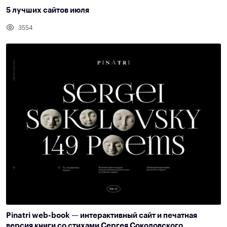
5 лучших сайтов июля
3554
Pinatri web-book — интерактивный сайт и печатная
версия книги со стихами Сергея Соколовского