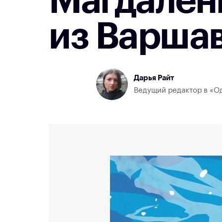
Магдален
из Варша
Дарья Райт
Ведущий редактор в «Од