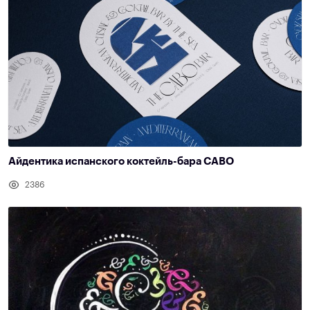
Айдентика испанского коктейль-бара CABO
2386