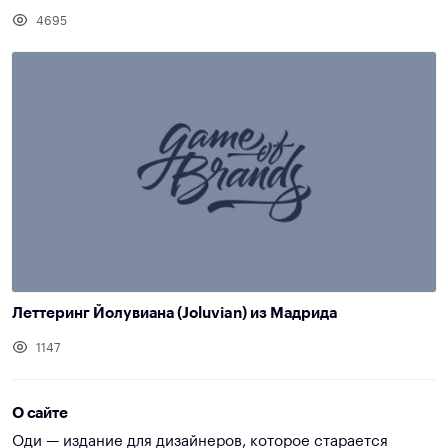
4695
Леттеринг Йолувиана (Joluvian) из Мадрида
1147
О сайте
Оди — издание для дизайнеров, которое старается