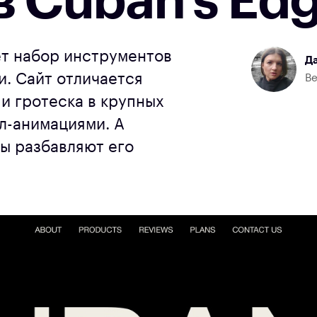
 Cuban’s Ed
т набор инструментов
Да
и. Сайт отличается
Ве
и гротеска в крупных
л-анимациями. А
ы разбавляют его