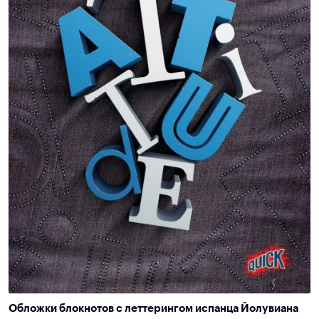
Обложки блокнотов с леттерингом испанца Йолувиана