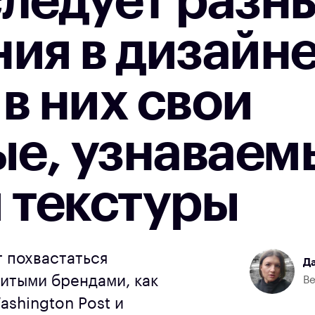
следует разн
ия в дизайне
в них свои
е, узнаваем
 текстуры
 похвастаться
Да
итыми брендами, как
Ве
Washington Post и