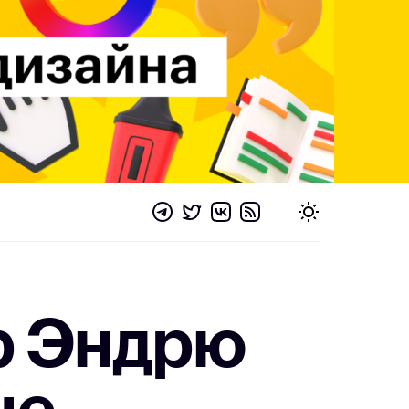
р Эндрю