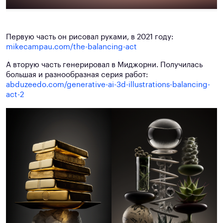
Первую часть он рисовал руками, в 2021 году:
mikecampau.com/the-balancing-act
А вторую часть генерировал в Миджорни. Получилась
большая и разнообразная серия работ:
abduzeedo.com/generative-ai-3d-illustrations-balancing-
act-2