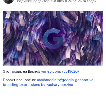
Ведущий редактор в «Оди» в 2022–2024 годах
Этот ролик на Вимео:
vimeo.com/755196207
Проект полностью:
stashmedia.tv/google-generative-
branding-expressions-by-zachary-corzine